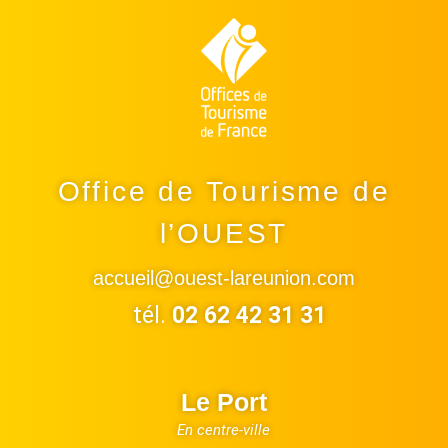
Office de Tourisme de
l’OUEST
accueil@ouest-lareunion.com
tél.
02 62 42 31 31
Le Port
En centre-ville