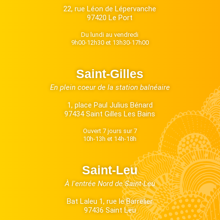
22, rue Léon de Lépervanche
97420 Le Port
Du lundi au vendredi
9h00-12h30 et 13h30-17h00
Saint-Gilles
En plein coeur de la station balnéaire
1, place Paul Julius Bénard
97434 Saint Gilles Les Bains
Ouvert 7 jours sur 7
10h-13h et 14h-18h
Saint-Leu
À l'entrée Nord de Saint-Leu
Bat Laleu 1, rue le Barrelier
97436 Saint Leu