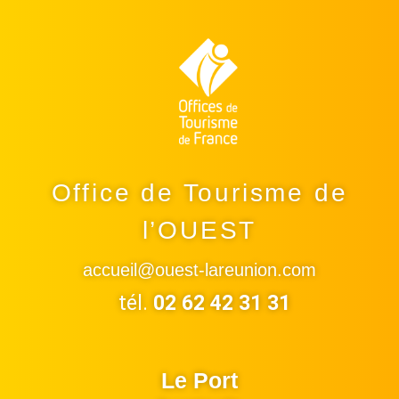
Office de Tourisme de
l’OUEST
accueil@ouest-lareunion.com
tél.
02 62 42 31 31
Le Port