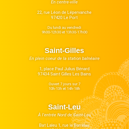
En centre-ville
22, rue Léon de Lépervanche
97420 Le Port
Du lundi au vendredi
9h00-12h30 et 13h30-17h00
Saint-Gilles
En plein coeur de la station balnéaire
1, place Paul Julius Bénard
97434 Saint Gilles Les Bains
Ouvert 7 jours sur 7
10h-13h et 14h-18h
Saint-Leu
À l'entrée Nord de Saint-Leu
Bat Laleu 1, rue le Barrelier