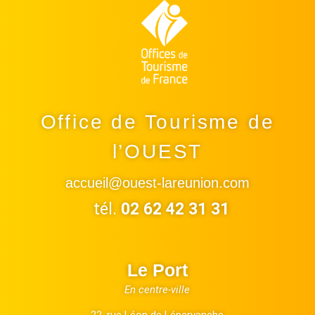
Office de Tourisme de
l’OUEST
accueil@ouest-lareunion.com
tél.
02 62 42 31 31
Le Port
En centre-ville