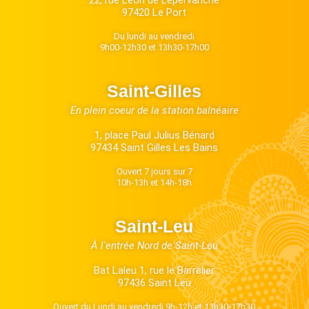
22, rue Léon de Lépervanche
97420 Le Port
Du lundi au vendredi
9h00-12h30 et 13h30-17h00
Saint-Gilles
En plein coeur de la station balnéaire
1, place Paul Julius Bénard
97434 Saint Gilles Les Bains
Ouvert 7 jours sur 7
10h-13h et 14h-18h
Saint-Leu
À l'entrée Nord de Saint-Leu
Bat Laleu 1, rue le Barrelier
97436 Saint Leu
Ouvert du Lundi au vendredi 9h-12h et 13h30-17h30