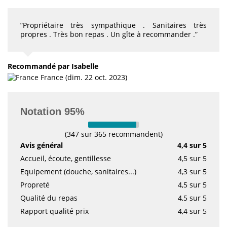
”Propriétaire très sympathique . Sanitaires très
propres . Très bon repas . Un gîte à recommander .”
Recommandé
par Isabelle
France (dim. 22 oct. 2023)
Notation 95%
(347 sur 365 recommandent)
Avis général
4,4 sur 5
Accueil, écoute, gentillesse
4,5 sur 5
Equipement (douche, sanitaires...)
4,3 sur 5
Propreté
4,5 sur 5
Qualité du repas
4,5 sur 5
Rapport qualité prix
4,4 sur 5