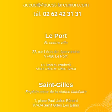
accueil@ouest-lareunion.com
tél.
02 62 42 31 31
Le Port
En centre-ville
22, rue Léon de Lépervanche
97420 Le Port
Du lundi au vendredi
9h00-12h30 et 13h30-17h00
Saint-Gilles
En plein coeur de la station balnéaire
1, place Paul Julius Bénard
97434 Saint Gilles Les Bains