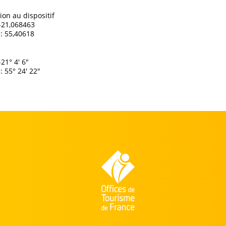
ion au dispositif
 -21,068463
: 55,40618
-21° 4' 6"
: 55° 24' 22"