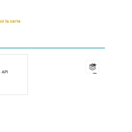
oir la carte
+
 API
−