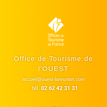
Office de Tourisme de
l’OUEST
accueil@ouest-lareunion.com
tél.
02 62 42 31 31