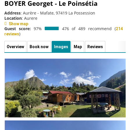
BOYER Georget - Le Poinsétia
Address
: Aurère - Mafate, 97419 La Possession
Location
: Aurere
Show map
Guest score:
97%
476 of 489 recommend (
214
)
reviews
Overview
Book now
Images
Map
Reviews