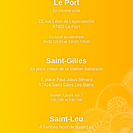
Le Port
En centre-ville
22, rue Léon de Lépervanche
97420 Le Port
Du lundi au vendredi
9h00-12h30 et 13h30-17h00
Saint-Gilles
En plein coeur de la station balnéaire
1, place Paul Julius Bénard
97434 Saint Gilles Les Bains
Ouvert 7 jours sur 7
10h-13h et 14h-18h
Saint-Leu
À l'entrée Nord de Saint-Leu