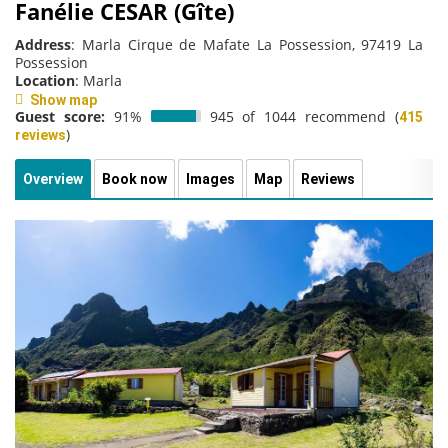
Fanélie CESAR (Gîte)
Address
: Marla Cirque de Mafate La Possession, 97419 La
Possession
Location
: Marla
Show map
Guest score:
91%
945 of 1044 recommend (
415
)
reviews
Overview
Book now
Images
Map
Reviews