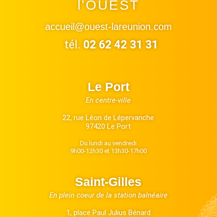
l’OUEST
accueil@ouest-lareunion.com
tél.
02 62 42 31 31
Le Port
En centre-ville
22, rue Léon de Lépervanche
97420 Le Port
Du lundi au vendredi
9h00-12h30 et 13h30-17h00
Saint-Gilles
En plein coeur de la station balnéaire
1, place Paul Julius Bénard